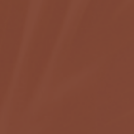
C
O
N
T
A
C
T